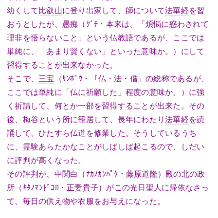
幼くして
比叡山
に登り出家して、師について
法華経
を習
おうとしたが、愚痴（ｸﾞﾁ・本来は、「煩悩に惑わされて
理非を悟らないこと」という仏教語であるが、ここでは
単純に、「あまり賢くない」といった意味か。）にして
習得することが出来なかった。
そこで、
三宝
（ｻﾝﾎﾟｳ・「仏・法・僧」の総称であるが、
ここでは単純に「仏に祈願した」程度の意味か。）に強
く祈請して、何とか一部を習得することが出来た。その
後、梅谷という所に籠居して、長年にわたり
法華経
を読
誦して、ひたすら
仏道
を修業した。そうしているうち
に、霊験あらたかなことがしばしば起こるので、しだい
に評判が高くなった。
その評判が、中関白（ﾅｶﾉｶﾝﾊﾟｸ・
藤原道隆
）殿の北の政
所（ｷﾀﾉﾏﾝﾄﾞｺﾛ・正妻貴子）がこの光日聖人に帰依なさっ
て、毎日の供え物や衣服をお与えになった。