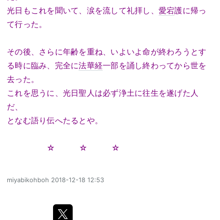
光日もこれを聞いて、涙を流して礼拝し、
愛宕
護に帰っ
て行った。
その後、さらに年齢を重ね、いよいよ命が終わろうとす
る時に臨み、完全に
法華経
一部を誦し終わってから世を
去った。
これを思うに、光日聖人は必ず浄土に往生を遂げた人
だ、
となむ語り伝へたるとや。
☆ ☆ ☆
miyabikohboh
2018-12-18 12:53