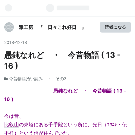
雅工房 『 日々これ好日 』
読者になる
2018
-
12
-
18
愚鈍なれど ・ 今昔物語 ( 13 -
16 )
今昔物語拾い読み ・ その3
愚鈍なれど ・ 今昔物語 ( 13 -
16 )
今は昔、
比叡山
の東塔にある千手院という所に、光日（ｺｳﾆﾁ・伝
不祥）という僧が住んでいた。