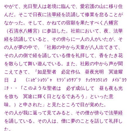
やがて、光日聖人は老境に臨んで、
愛宕
護の山に移り住
んだ。そこで日夜に
法華経
を読誦して修業を怠ることが
なかった。そして、かねての宿願を果たすべく
八幡宮
（
石清水八幡宮
）に参詣した。社前において、夜、
法華
経
を読誦していると、その傍らに一人の人がいたが、そ
の人が夢の中で、「社殿の中から天童が八人出てきて、
その人の側で経を誦している僧を礼拝して、香をたき花
を散らして舞い遊んでいる。また、社殿の中から声が聞
こえてきて、『如是聖者 必定作仏 昼夜光明 冥途耀
日 』 （ﾆｮｾﾞｼｮｳｼﾞｬ ﾋﾂｼﾞｮｳｻﾌﾞﾂ ﾁｭｳﾔｺｳﾐｮｳ ﾒｲﾄﾞﾖｳ
ﾆﾁ・・「このような聖者は 必ず成仏して 昼も夜も光
を放ち 冥途に輝く日となるであろう」といった意
味。）と申された」と見たところで目が覚めた。
その人が我に返って見てみると、その僧が傍らで
法華経
を誦している。その人は、僧に夢のことを話して礼拝し
た。